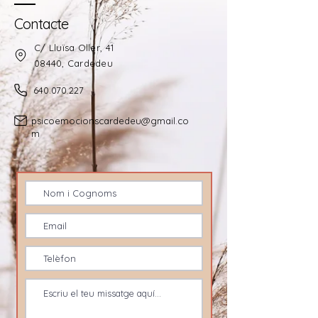
Contacte
C/ Lluïsa Oller, 41
08440, Cardedeu​
640.070.227
psicoemocionscardedeu@gmail.co
m