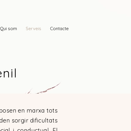
Qui som
Serveis
Contacte
enil
s posen en marxa tots
en sorgir dificultats
ial i conductual. El