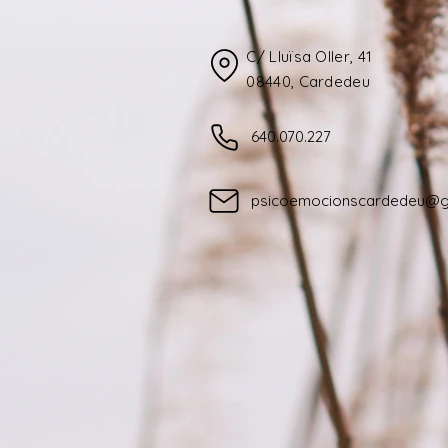
C/ Lluïsa Oller, 41
08440, Cardedeu​
640.070.227
psicoemocionscardedeu@g