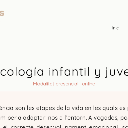
Inici
cología infantil y juv
Modalitat
presencial i online
cència són les etapes de la vida en les quals e
im per a adaptar-nos a l'entorn. A vegades, pod
n el correcte desenvolupament emocional, soc