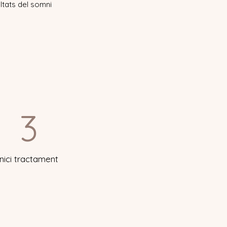
ltats del somni
3
Inici tractament