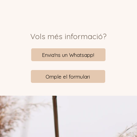
Vols més informació?
Envia'ns un Whatsapp!
Omple el formulari