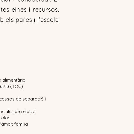
es eines i recursos.
els pares i l'escola
 alimentària
ulsiu (TOC)
essos de separació i
ocials i de relació
colar
l'àmbit família