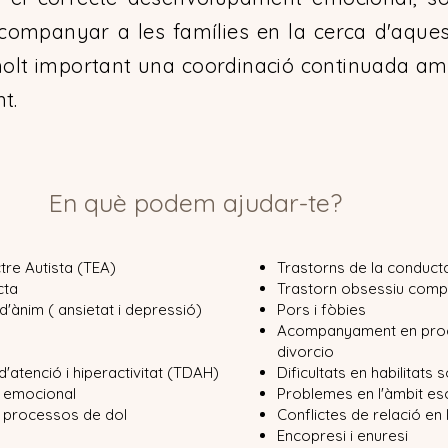
companyar a les famílies en la cerca d'aquest
olt important una coordinació continuada amb 
t.
En què podem ajudar-te?
tre Autista (TEA)
Trastorns de la conducta
cta
Trastorn obsessiu comp
 d'ànim ( ansietat i depressió)
Pors i fòbies
Acompanyament en proc
divorcio
d'atenció i hiperactivitat (TDAH)
Dificultats en habilitats s
ió emocional
Problemes en l'àmbit es
processos de dol
Conflictes de relació en 
Encopresi i enuresi